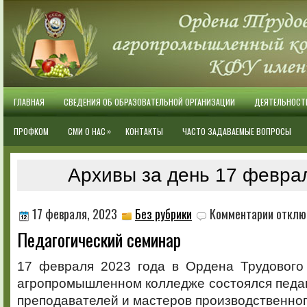
ГЛАВНАЯ
СВЕДЕНИЯ ОБ ОБРАЗОВАТЕЛЬНОЙ ОРГАНИЗАЦИИ
ДЕЯТЕЛЬНОСТ
»
ПРОФКОМ
СМИ О НАС
КОНТАКТЫ
ЧАСТО ЗАДАВАЕМЫЕ ВОПРОСЫ
Архивы за день 17 февра
к
17 февраля, 2023
Без рубрики
Комментарии
отклю
записи
Педагогический семинар
Педагоги
семинар
17 февраля 2023 года в Ордена Трудового
агропромышленном колледже состоялся педа
преподавателей и мастеров производственног