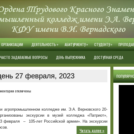
»
»
»
Й ОРГАНИЗАЦИИ
ДЕЯТЕЛЬНОСТЬ
АБИТУРИЕНТУ
СТУДЕНТУ
ПРЕПОДА
ЧАСТО ЗАДАВАЕМЫЕ ВОПРОСЫ
ДЕНЬ ВЫПУСКНИКА
ДОСТУПНАЯ СРЕДА
день 27 февраля, 2023
ПОПУЛЯРНО
к
ментарии
отключены
записи
Экскурсии
в
и агропромышленном колледже им. Э.А. Верновского 20-
музей
ганизованы экскурсии в музей колледжа «Патриот»,
колледжа
3 февраля – 105-лет Российской армии». На экскурсии
сов.
Читать далее »