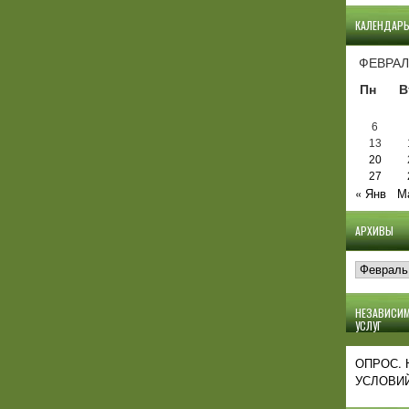
КАЛЕНДАР
ФЕВРАЛ
Пн
В
6
13
20
27
« Янв
М
АРХИВЫ
Архивы
НЕЗАВИСИМ
УСЛУГ
ОПРОС.
УСЛОВИЙ