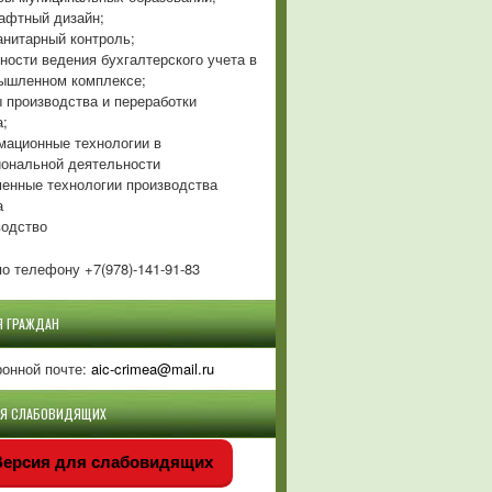
фтный дизайн;
нитарный контроль;
ности ведения бухгалтерского учета в
ышленном комплексе;
 производства и переработки
а;
ационные технологии в
ональной деятельности
енные технологии производства
а
одство
о телефону +7(978)-141-91-83
Я ГРАЖДАН
ронной почте:
aic-crimea@mail.ru
ЛЯ СЛАБОВИДЯЩИХ
ерсия для слабовидящих