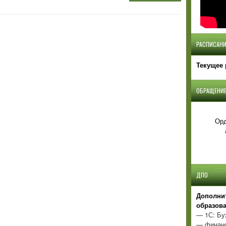
РАСПИСАНИ
Текущее 
ОБРАЩЕНИЕ
Орд
ДПО
Д
ополни
образов
— 1С: Бу
— финанс