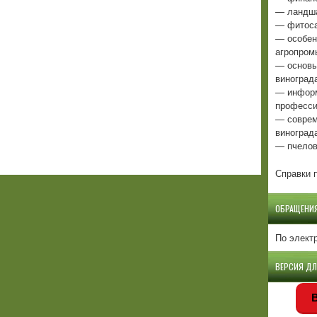
— ландша
— фитоса
— особен
агропром
— основы
виноград
— информ
професси
— соврем
виноград
— пчелов
Справки п
ОБРАЩЕНИ
По элект
ВЕРСИЯ Д
В