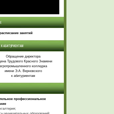
Е
расписание занятий
 К АБИТУРИЕНТАМ
Обращение директора
ена Трудового Красного Знамени
агропромышленного колледжа
имени Э.А. Верновского
к абитуриентам
тельное профессиональное
ание
хгалтерия;
ы муниципальных образований;