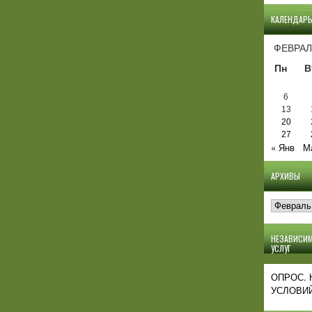
КАЛЕНДАР
ФЕВРАЛ
Пн
В
6
13
20
27
« Янв
М
АРХИВЫ
Архивы
НЕЗАВИСИМ
УСЛУГ
ОПРОС.
УСЛОВИЙ