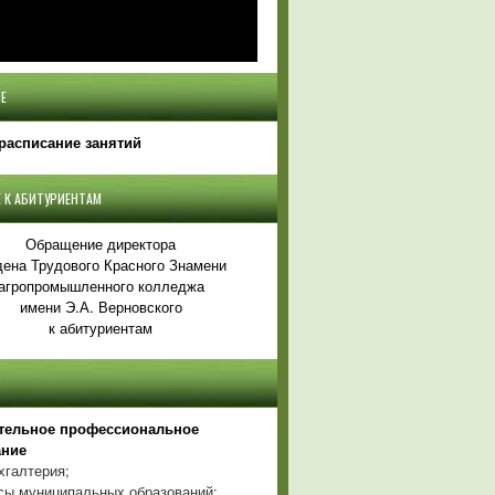
Е
расписание занятий
 К АБИТУРИЕНТАМ
Обращение директора
ена Трудового Красного Знамени
агропромышленного колледжа
имени Э.А. Верновского
к абитуриентам
тельное профессиональное
ание
хгалтерия;
ы муниципальных образований;