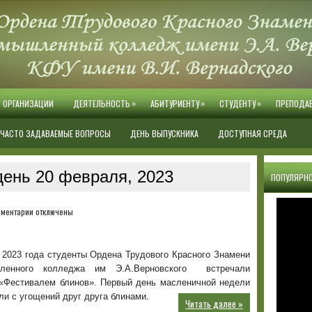
»
»
»
Й ОРГАНИЗАЦИИ
ДЕЯТЕЛЬНОСТЬ
АБИТУРИЕНТУ
СТУДЕНТУ
ПРЕПОДА
ЧАСТО ЗАДАВАЕМЫЕ ВОПРОСЫ
ДЕНЬ ВЫПУСКНИКА
ДОСТУПНАЯ СРЕДА
день 20 февраля, 2023
ПОПУЛЯРНО
к
ментарии
отключены
записи
Масленица
 2023 года студенты Ордена Трудового Красного Знамени
шленного колледжа им Э.А.Верновского встречали
«Фестивалем блинов». Первый день масленичной недели
ли с угощений друг друга блинами.
Читать далее »