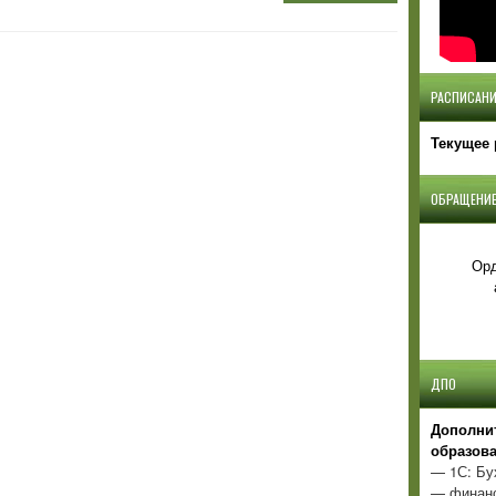
РАСПИСАНИ
Текущее 
ОБРАЩЕНИЕ
Орд
ДПО
Д
ополни
образов
— 1С: Бу
— финанс