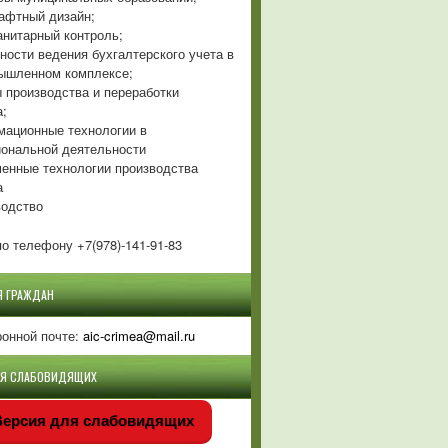
фтный дизайн;
нитарный контроль;
ности ведения бухгалтерского учета в
ышленном комплексе;
 производства и переработки
а;
ационные технологии в
ональной деятельности
енные технологии производства
а
одство
о телефону +7(978)-141-91-83
Я ГРАЖДАН
ронной почте:
aic-crimea@mail.ru
ЛЯ СЛАБОВИДЯЩИХ
ерсия для слабовидящих