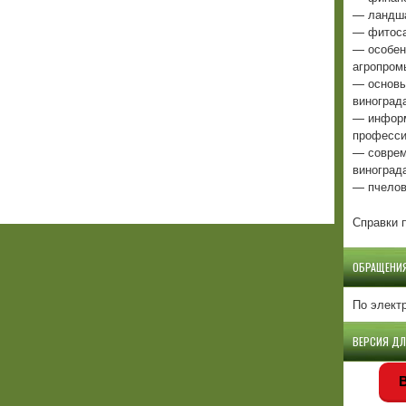
— ландша
— фитоса
— особен
агропром
— основы
виноград
— информ
професси
— соврем
виноград
— пчелов
Справки п
ОБРАЩЕНИ
По элект
ВЕРСИЯ Д
В