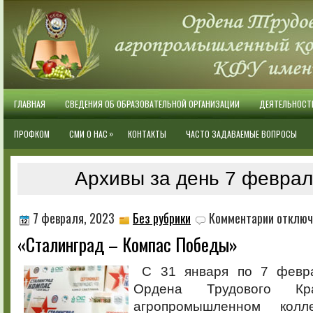
ГЛАВНАЯ
СВЕДЕНИЯ ОБ ОБРАЗОВАТЕЛЬНОЙ ОРГАНИЗАЦИИ
ДЕЯТЕЛЬНОСТ
»
ПРОФКОМ
СМИ О НАС
КОНТАКТЫ
ЧАСТО ЗАДАВАЕМЫЕ ВОПРОСЫ
Архивы за день 7 феврал
к
7 февраля, 2023
Без рубрики
Комментарии
отключ
записи
«Сталинград – Компас Победы»
«Сталингр
–
Компас
С 31 января по 7 февр
Победы»
Ордена Трудового Кр
агропромышленном колл